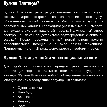
Вулкан Платинум?
Вулкан Платинум регистрация занимает несколько секунд,
которые игрок потратит на заполнение всего двух
обязательных полей анкеты. Чтобы получить доступ в
персональный кабинет, необходимо указать е-мейл и выбрать
для входа в систему надежный пароль. На указанный адрес
электронной почты придет письмо-подтверждение с активной
ссылкой. После перехода по ней новый клиент получит
дополнительное поощрение в виде пакета фриспинов.
Подтверждение e-mail также допускается с профиля игрока.
Вулкан Платинум: войти через социальные сети
Для удобства посетителей предусмотрена возможность
авторизации через социальные сети. Чтобы осуществить
команду “Вулкан Платинум войти”, геймер может использовать
учетную запись в следующих популярных сервисах:
Одноклассники;
Фейсбук;
ВКонтакте;
Яндекс;
Гугл;