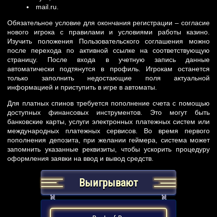
mail.ru.
Обязательное условие для окончания регистрации – согласие
нового игрока с правилами и условиями работы казино.
Изучить положения Пользовательского соглашения можно
после перехода по активной ссылке на соответствующую
страницу. После входа в учетную запись данные
автоматически подтянутся в профиль. Игрокам останется
только заполнить недостающие поля актуальной
информацией и приступить в игре в автоматы.
Для платных спинов требуется пополнение счета с помощью
доступных финансовых инструментов. Это могут быть
банковские карты, услуги электронных платежных систем или
международных платежных сервисов. Во время первого
пополнения депозита, при желании геймера, система может
запомнить указанные реквизиты, чтобы ускорить процедуру
оформления заявки на ввод и вывод средств.
Выигрывают